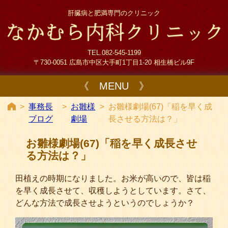
肝臓病と肥満専門のクリニック
TEL.082-545-1199
〒730-0051 広島市中区大手町1丁目1-20 相生橋ビル9F
《 MENU 》
>
事務長
>
お雛様
>
お雛様劇場(67)「稲を早く成
ブログ
劇場
長させる方法は？」
お雛様劇場(67)「稲を早く成長させ
る方法は？」
田植えの時期になりました。お米が高いので、皆は稲
を早く成長させて、収穫しようとしています。さて、
どんな方法で成長させようというのでしょうか？