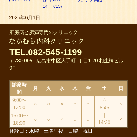
14・7/13)
2025年6月1日
肝臓病と肥満専門のクリニック
TEL.082-545-1199
〒730-0051 広島市中区大手町1丁目1-20 相生橋ビル
9F
診察時
月
火
水
木
金
土
日
間
9:00〜
△
○
○
×
○
○
×
13:00
8:45
|
15:00〜
○
○
×
○
○
×
14:30
18:00
休診日：水曜・土曜午後・日曜・祝日