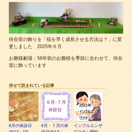
待合室の飾りを「稲を早く成長させる方法は？」に変
更しました 2025年６月
お雛様劇場：58年前のお雛様を季節に合わせて、待合
室に飾っています
併せて読まれている記事
8月の休診日
6月・７月の休
インフルエンザ
(8/13～15)
診日(6/13・
ワクチン開始