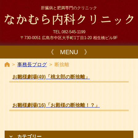
肝臓病と肥満専門のクリニック
TEL.082-545-1199
〒730-0051 広島市中区大手町1丁目1-20 相生橋ビル9F
《 MENU 》
>
事務長ブログ
>
断捨離
お雛様劇場(49)「桃太郎の断捨離」
お雛様劇場(16)「お殿様の断捨離！？」
カテゴリー