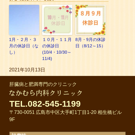
1月・２月・３
１０月・１１月
8月・9月の休診
月の休診日（な
の休診日
日（8/12～15）
し）
(10/4・10/30～
11/4)
2021年10月13日
肝臓病と肥満専門のクリニック
TEL.082-545-1199
〒730-0051 広島市中区大手町1丁目1-20 相生橋ビル
9F