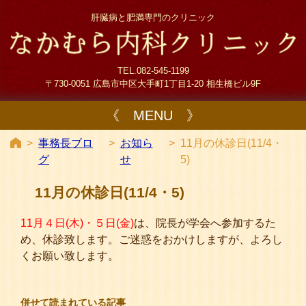
肝臓病と肥満専門のクリニック
TEL.082-545-1199
〒730-0051 広島市中区大手町1丁目1-20 相生橋ビル9F
《 MENU 》
>
事務長ブロ
>
お知ら
>
11月の休診日(11/4・
グ
せ
5)
11月の休診日(11/4・5)
11月４日(木)・５日(金)
は、院長が学会へ参加するた
め、休診致します。ご迷惑をおかけしますが、よろし
くお願い致します。
併せて読まれている記事