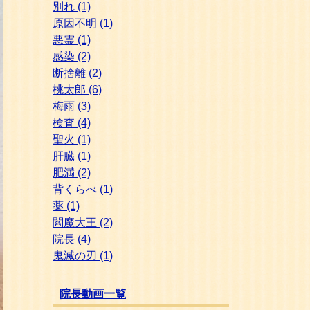
別れ
(1)
原因不明
(1)
悪霊
(1)
感染
(2)
断捨離
(2)
桃太郎
(6)
梅雨
(3)
検査
(4)
聖火
(1)
肝臓
(1)
肥満
(2)
背くらべ
(1)
薬
(1)
閻魔大王
(2)
院長
(4)
鬼滅の刃
(1)
院長動画一覧