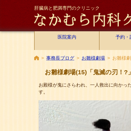
肝臓病と肥満専門のクリニック
医院案内
予約・
>
事務長ブログ
>
お雛様劇場
>
お雛様劇
お雛様劇場(15)「鬼滅の刃！?
お殿様が鬼にさらわれ、一人救出に向かっ
す。