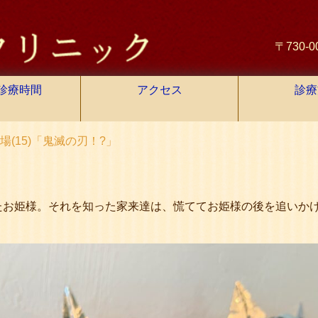
〒730-
診療時間
アクセス
診療
場(15)「鬼滅の刃！?」
」
たお姫様。それを知った家来達は、慌ててお姫様の後を追いか