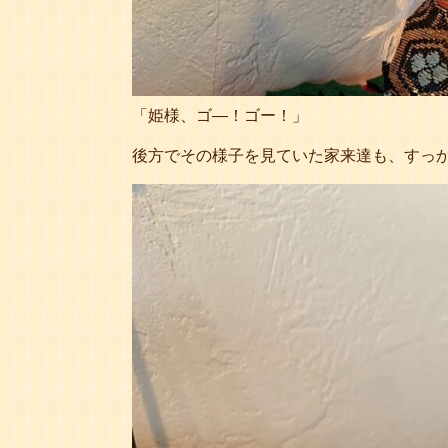
「姫様、ゴ―！ゴー！」
後方でその様子を見ていた家来達も、すっ