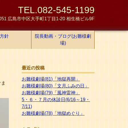
TEL.082-545-1199
0051 広島市中区大手町1丁目1-20 相生橋ビル9F
方針
院長動画・ブログ(お雛様劇
場)
最近の投稿
お雛様劇場(81)「地獄再開」
けま
お雛様劇場(80)「文月ふみの日」
お雛様劇場(79)「風神雷神」
5・６・７月の休診日(6/16～19・
7/11)
お雛様劇場(78)「地獄めぐり」