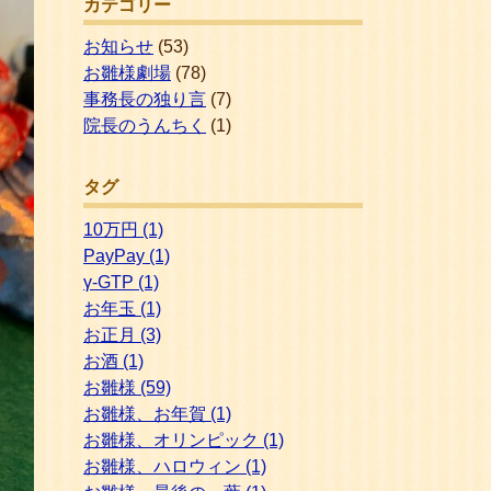
カテゴリー
お知らせ
(53)
お雛様劇場
(78)
事務長の独り言
(7)
院長のうんちく
(1)
タグ
10万円
(1)
PayPay
(1)
γ-GTP
(1)
お年玉
(1)
お正月
(3)
お酒
(1)
お雛様
(59)
お雛様、お年賀
(1)
お雛様、オリンピック
(1)
お雛様、ハロウィン
(1)