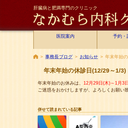
肝臓病と肥満専門のクリニック
医院案内
予約・
>
事務長ブログ
>
お知らせ
>
年末年始の休診
年末年始の休診日(12/29～1/3)
年末年始のお休みは、
12月29日(木)～1月3日
ご迷惑をおかけしますが、よろしくお願い
併せて読まれている記事