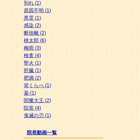
別れ
(1)
原因不明
(1)
悪霊
(1)
感染
(2)
断捨離
(2)
桃太郎
(6)
梅雨
(3)
検査
(4)
聖火
(1)
肝臓
(1)
肥満
(2)
背くらべ
(1)
薬
(1)
閻魔大王
(2)
院長
(4)
鬼滅の刃
(1)
院長動画一覧