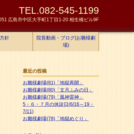
TEL.082-545-1199
0051 広島市中区大手町1丁目1-20 相生橋ビル9F
方針
院長動画・ブログ(お雛様劇
場)
最近の投稿
お雛様劇場(81)「地獄再開」
お雛様劇場(80)「文月ふみの日」
お雛様劇場(79)「風神雷神」
5・６・７月の休診日(6/16～19・
7/11)
お雛様劇場(78)「地獄めぐり」