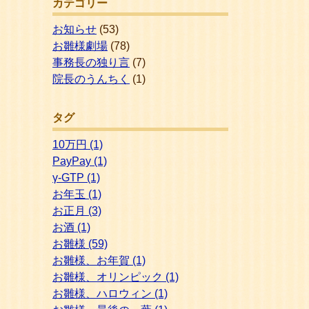
カテゴリー
お知らせ
(53)
お雛様劇場
(78)
事務長の独り言
(7)
院長のうんちく
(1)
タグ
10万円
(1)
PayPay
(1)
γ-GTP
(1)
お年玉
(1)
お正月
(3)
お酒
(1)
お雛様
(59)
お雛様、お年賀
(1)
お雛様、オリンピック
(1)
お雛様、ハロウィン
(1)